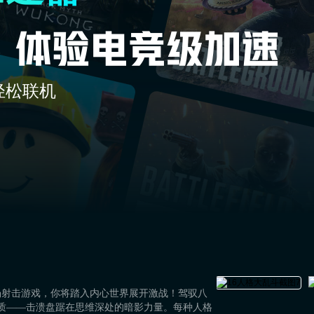
轻松联机
场射击游戏，你将踏入内心世界展开激战！驾驭八
特质——击溃盘踞在思维深处的暗影力量。每种人格