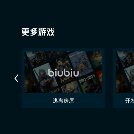
包
逃离房屋
开