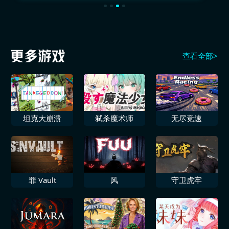
查看全部>
坦克大崩溃
弑杀魔术师
无尽竞速
罪 Vault
风
守卫虎牢