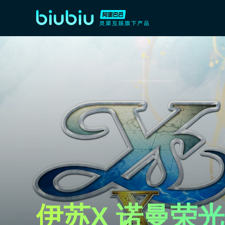
伊苏X 诺曼荣