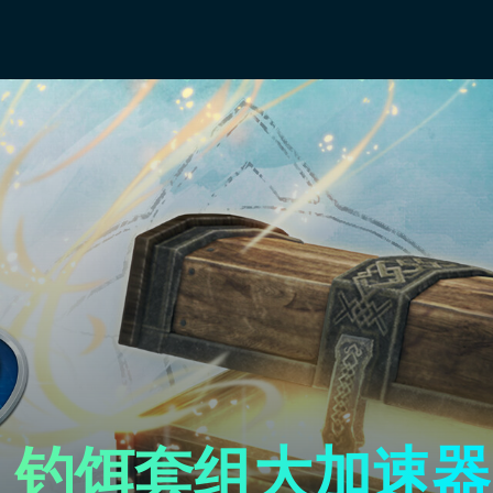
光 钓饵套组大加速器