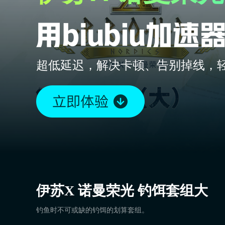
超低延迟，解决卡顿、告别掉线，
伊苏X 诺曼荣光 钓饵套组大
钓鱼时不可或缺的钓饵的划算套组。