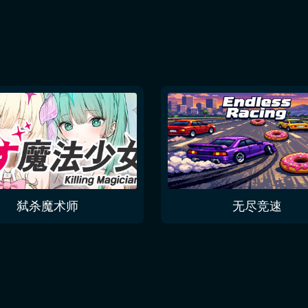
弑杀魔术师
无尽竞速