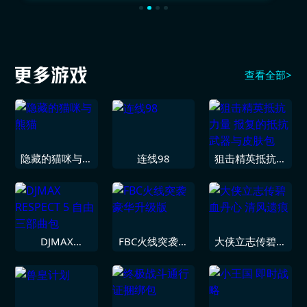
查看全部>
隐藏的猫咪与熊
连线98
狙击精英抵抗力
猫
量 报复的抵抗
武器与皮肤包
DJMAX
FBC火线突袭豪
大侠立志传碧血
RESPECT 5 自由
华升级版
丹心 清风遗痕
三部曲包