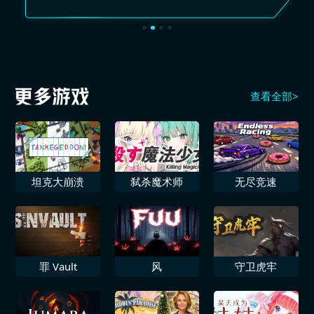
查看全部>
坦克大崩溃
弑杀魔术师
无尽竞速
罪 Vault
风
守卫虎牢