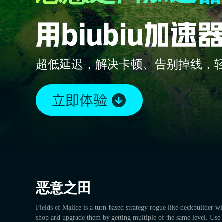
超低延迟，解决卡顿、告别掉线，
恶意之田
Fields of Malice is a turn-based strategy rogue-like deckbuilder w
shop and upgrade them by getting multiple of the same level. Use 