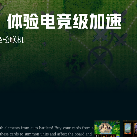
轻松联机
ith elements from auto battlers! Buy your cards from a
these cards to summon units and affect the board and