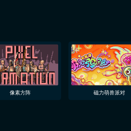
像素方阵
磁力萌兽派对