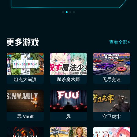
查看全部>
坦克大崩溃
弑杀魔术师
无尽竞速
罪 Vault
风
守卫虎牢