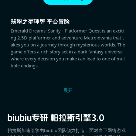
翡翠之梦理智 平台冒险
Emerald Dreams: Sanity - Platformer Quest is an exciti
ng 2.5D platformer and adventure Metroidvania that t
akes you on a journey through mysterious worlds. The
game offers a rich story set in a dark fantasy universe
where every decision you make can lead to one of mul
tiple endings.
展开
帕拉斯加速引擎由biubiu团队倾力打造，面对当下网络游戏