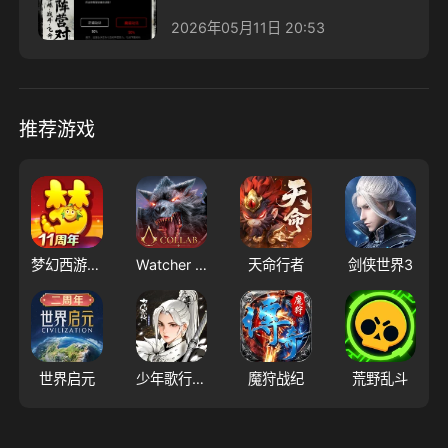
2026年05月11日 20:53
推荐游戏
梦幻西游（大陆服）
Watcher of Realms - US
天命行者
剑侠世界3
世界启元
少年歌行：风花雪月
魔狩战纪
荒野乱斗