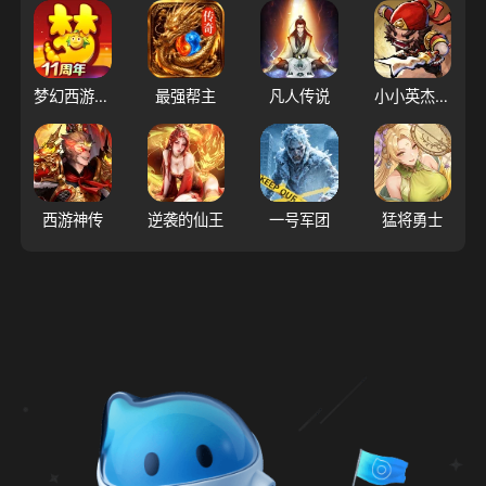
梦幻西游（大陆服）
最强帮主
凡人传说
小小英杰：合战天下
西游神传
逆袭的仙王
一号军团
猛将勇士