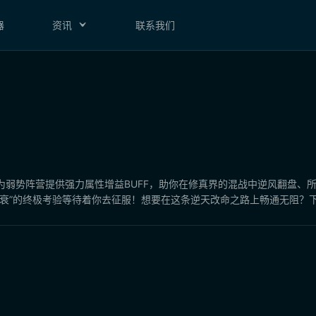
器
资讯
联系我们
为弱势阵营提供强力属性增益BUFF，助你在修真界的混战中逆风翻盘、
衰”的终极考验等待着你去征服！想要在这条逆天改命之路上畅通无阻？下面