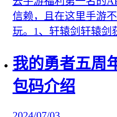
去手游福利第一名的A
信赖，且在这里手游不
玩。1、轩辕剑轩辕剑获得
我的勇者五周
包码介绍
2024/07/03