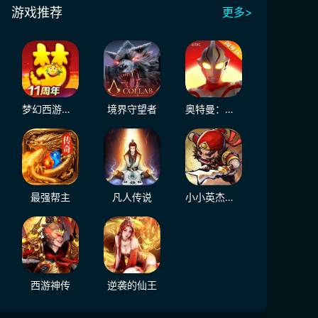
游戏推荐
更多>
梦幻西游（大陆服）
境界守望者
奥特曼：超时空英雄
最强帮主
凡人传说
小小英杰：合战天下
西游神传
逆袭的仙王