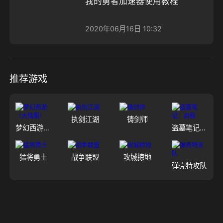
我的勇者加速器使用教程
2020年06月16日 10:32
推荐游戏
执剑江湖
铸剑师
梦幻西游（大陆服）
盗墓笔记：启程
猛将勇士
战争联盟
攻城掠地
弹壳特攻队