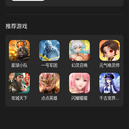
推荐游戏
星球小队
一号军团
幻灵召唤
元气唤灵师
攻城天下
点点英雄
闪耀暖暖
千古宠界游戏软件V1.0