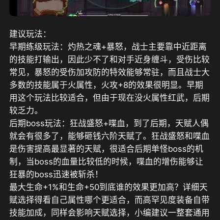
建议玩法：
早期练级玩法：灼热之魂+暴怒，战士主要靠中近距离
的技能打输出，因此少不了和对手近身缠斗，受伤比较
常见，暴怒的受伤加攻防的特效能够常驻，而且战士大
多数的技能属于火属性，火攻+8的效果很明显。早期
用这个玩法比较适合，但由于现在没火属性红武，后期
较乏力。
后期boss玩法：狂战盛怒+喋血，到了后期，天赋人偶
就会有很多了，能够砸钱六阶天赋了。狂战盛怒和喋血
是伤害提高最显著的天赋，很适合后期单怪boss的机
制，当boss的血量比较低的时候，喋血的增伤能够让
狂暴的boss迅速被斩杀！
最大生命+1%和生命+50到底谁的效果更加高？详细天
赋选择得看自己属性哪个更适合，而高罕见度装备自带
技能加成，同样会影响天赋选择，小编建议一整套通用