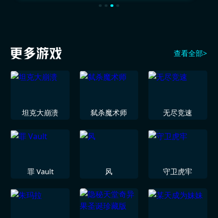
查看全部>
坦克大崩溃
弑杀魔术师
无尽竞速
罪 Vault
风
守卫虎牢