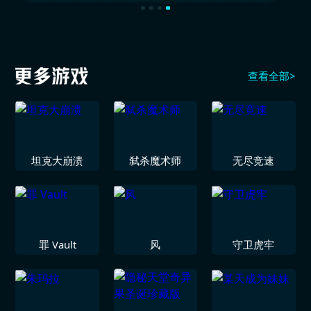
查看全部>
坦克大崩溃
弑杀魔术师
无尽竞速
罪 Vault
风
守卫虎牢