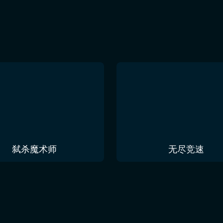
弑杀魔术师
无尽竞速