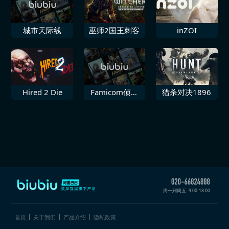
城市天际线
巫师2国王刺客
inZOI
Hired 2 Die
Famicom侦探
猎杀对决1896
俱乐部笑脸男
Emio
周一到周五
9:00-18:00
首页
关于我们
产品介绍
隐私政策