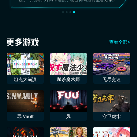
查看全部>
坦克大崩溃
弑杀魔术师
无尽竞速
罪 Vault
风
守卫虎牢