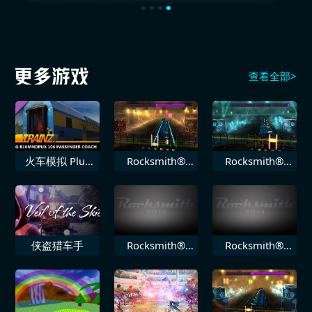
查看全部>
火车模拟 Plus
Rocksmith®
Rocksmith®
DLC PREG
2014 Staind 局
2014 Volbeat
B16mnopux
外人
堕落
106
侠盗猎车手
Rocksmith®
Rocksmith®
2014 Toadies
2014 鬼泥乐队
负鼠王国
Ruby Soho