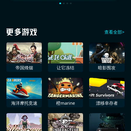
查看全部>
帝国烽烟
让它冻结
暗影围攻
海洋摩托竞速
橙marine
漂移幸存者