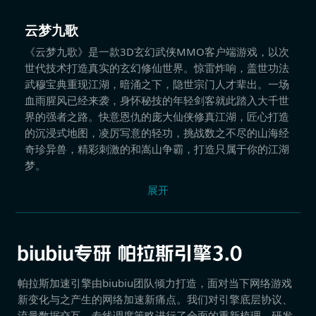
云梦九歌
《云梦九歌》是一款3D玄幻武侠MMO客户端游戏，以次
世代技术打造真实的玄幻修仙世界。惊雷炸响，盖世功法
武穆宝典重现江湖，暗涌之下，隐世宗门人才辈出。一场
血雨腥风已经来袭，身怀秘技的年轻剑客就此踏入大千世
界的强者之路。快意恩仇的庞大仙侠修真江湖，匠心打造
的沉浸式地图，凌厉写意的轻功，挑战数之不尽的山海经
奇珍异兽，精彩刺激的和嵩山争霸，打造只属于你的江湖
梦。
展开
帕拉斯加速引擎由biubiu团队倾力打造，面对当下网络游戏
新变化与之产生的网络加速新痛点。我们对引擎底层协议、
流量数据交互、专线调度策略进行了全面的重新梳理，研发