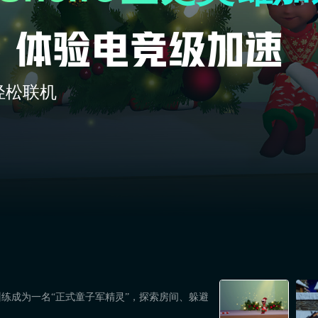
轻松联机
练成为一名“正式童子军精灵”，探索房间、躲避
。