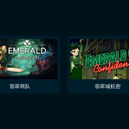
翡翠商队
翡翠城机密