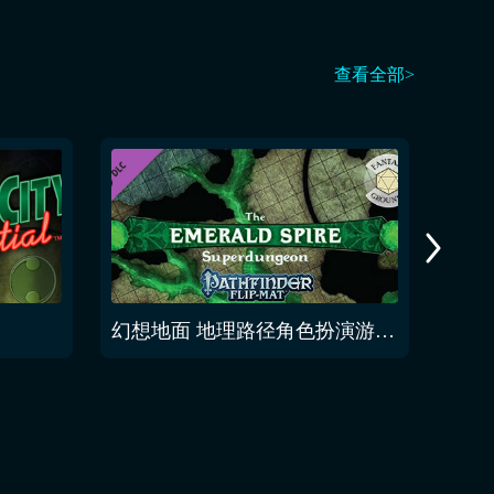
查看全部>
幻想地面 地理路径角色扮演游戏 翡翠尖塔超级地牢翻转垫多包
幻想