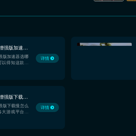
龙与地下城无冬之夜2增强版加速器选哪个 专业的游戏加速工具分享
强版加速器选哪
详情
可以得知这款经
会在七月份左右发
5、XSX/S、
目前伙伴们是可以
游戏的，同时释出
图。全面升级版
龙与地下城无冬之夜2增强版下载慢怎么办 游戏下载加速工具推荐
陆，开启一...
强版下载慢怎么
详情
各大游戏平台上
了无数伙伴们的
承了原版的经典
故事线和探索空