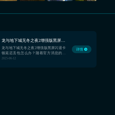
龙与地下城无冬之夜2增强版黑屏闪退卡顿延迟丢包怎么办 加速软件推荐
龙与地下城无冬之夜2增强版黑屏闪退卡
详情
顿延迟丢包怎么办？随着官方消息的公
布，该作品即将在各大游戏平台发售，
2025-06-12
从而吸引了超多伙伴关注的目光，众多
用户所期待的重返费伦大陆的史诗冒
险。玩法上继承了原版的经典元素，还
带来了全新的故事线与探索空间。但为
了确保最佳的游戏体验，选择一个合适
的加速器至关重要。所以小编将...