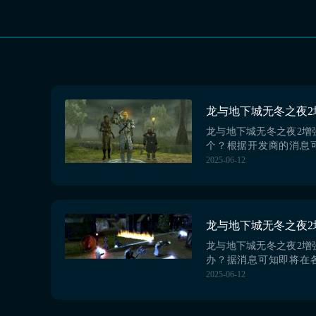
龙与地下城无冬之夜2增
个？根据开发商的消息
典的rpg类型游戏预测
2025-06-12
售，从而该作品将会登录PS
Switch以及PC平台，
在Steam平台搜索到该
了最新预告片与游戏截
本，将带领玩家重返费伦大
龙与地下城无冬之夜2增
办？据消息可知即将在
架，这款游戏再次吸引
2025-06-12
目光。这款作品不仅继
元素，还带来了全新的