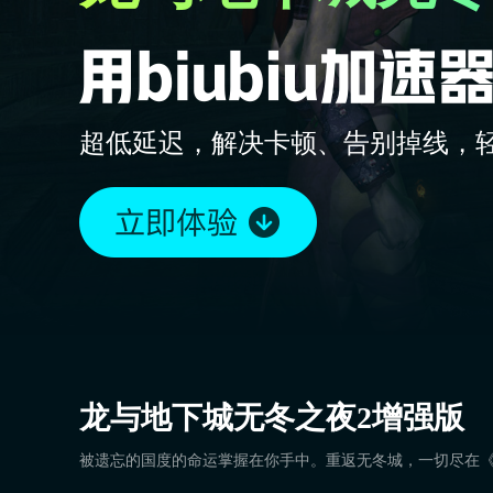
超低延迟，解决卡顿、告别掉线，
龙与地下城无冬之夜2增强版
被遗忘的国度的命运掌握在你手中。重返无冬城，一切尽在《