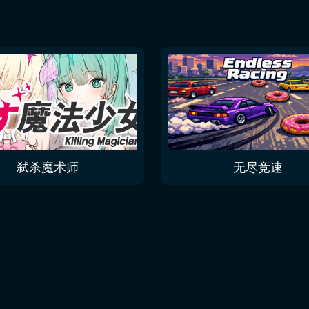
弑杀魔术师
无尽竞速