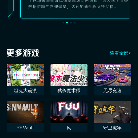
查看全部>
坦克大崩溃
弑杀魔术师
无尽竞速
罪 Vault
风
守卫虎牢