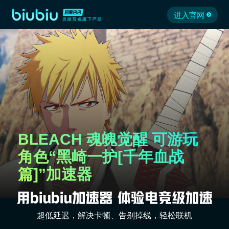
进入官网
BLEACH 魂魄觉醒 可游玩
角色“黑崎一护[千年血战
篇]”加速器
超低延迟，解决卡顿、告别掉线，轻松联机