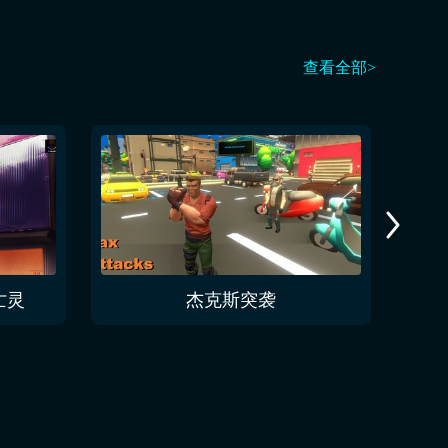
查看全部>
亡灵
杰克斯突袭
伪神的