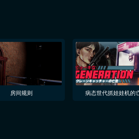
房间规则
病态世代抓娃娃机的