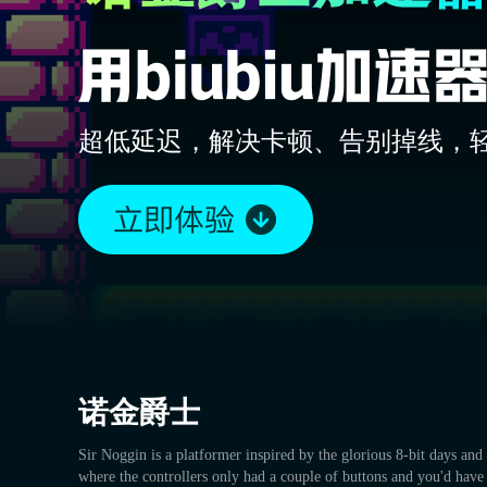
超低延迟，解决卡顿、告别掉线，
诺金爵士
Sir Noggin is a platformer inspired by the glorious 8-bit days and 
where the controllers only had a couple of buttons and you'd have 