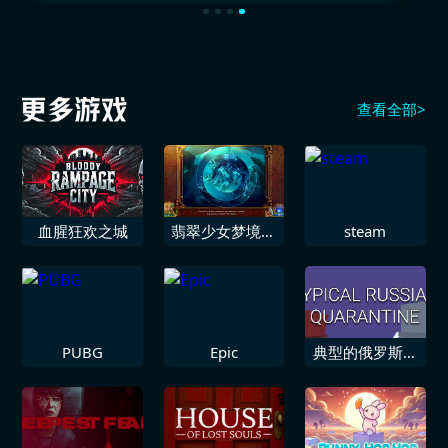
查看全部>
血腥狂欢之城
翡翠少女梦境交
steam
响曲
PUBG
Epic
典型的俄罗斯隔
离期