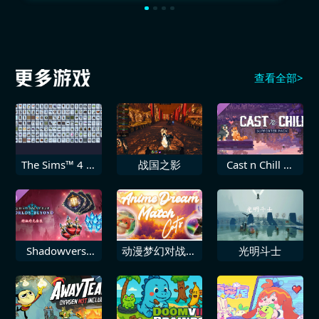
查看全部>
The Sims™ 4 自
战国之影
Cast n Chill 支
然奇境资料片
持者包
Shadowverse
动漫梦幻对战猫
光明斗士
Worlds Beyond
咪
牌组补充套装