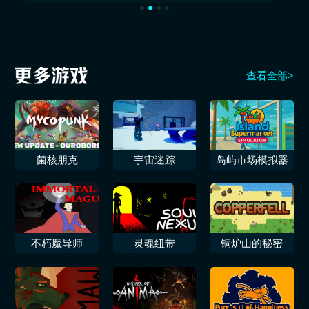
查看全部>
菌核朋克
宇宙迷踪
岛屿市场模拟器
不朽魔导师
灵魂纽带
铜炉山的秘密