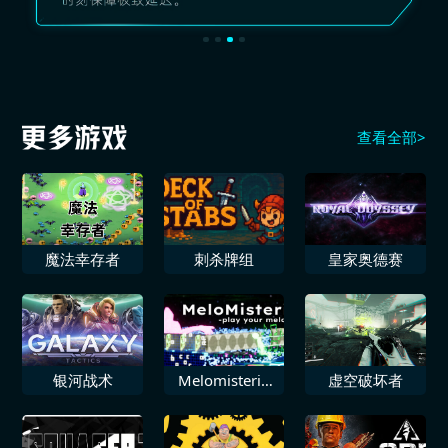
查看全部>
魔法幸存者
刺杀牌组
皇家奥德赛
银河战术
Melomisterio
虚空破坏者
弹奏你的旋律