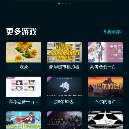
查看全部>
表象
豪华超市模拟器
高考恋爱一百天
十周年纪念册
高考恋爱一百天
北加尔加达里
巴尔的遗产
十年后的约定
基，骏鹰部落