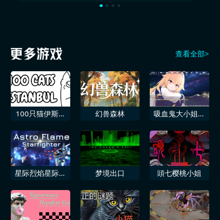
查看全部>
100只猫伊斯坦
幻兽森林
吸血鬼大小姐想
布尔
和我恋爱
星际烈焰星际战
梦境出口
頭七樱桃小姐
机