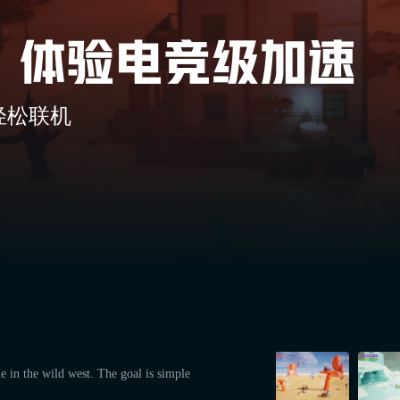
轻松联机
 in the wild west. The goal is simple