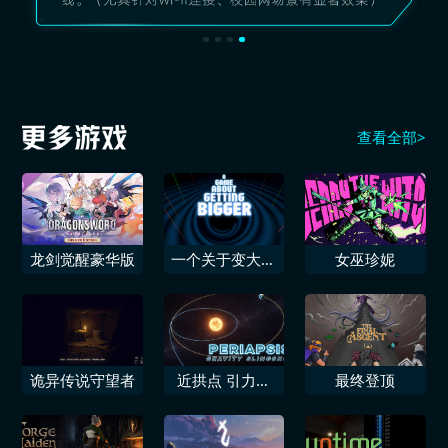
查看全部>
龙剑觉醒豪华版
一个关于变大的
女巫珍妮
游戏
诡异传说守望者
近拱点 引力弹
最终登顶
弓