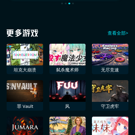
查看全部>
坦克大崩溃
弑杀魔术师
无尽竞速
罪 Vault
风
守卫虎牢