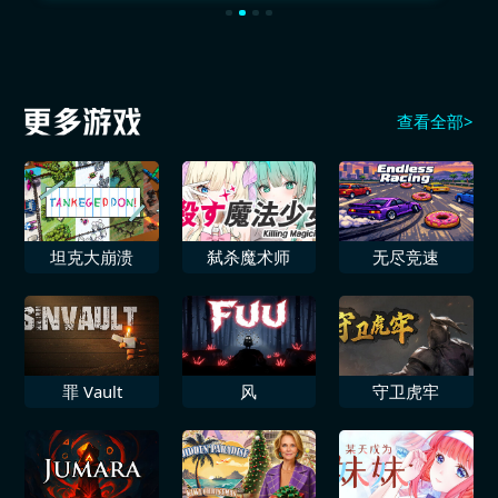
查看全部>
坦克大崩溃
弑杀魔术师
无尽竞速
罪 Vault
风
守卫虎牢