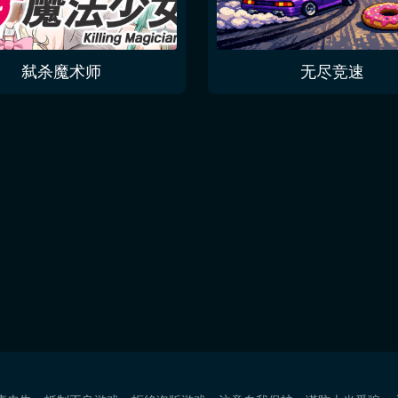
弑杀魔术师
无尽竞速