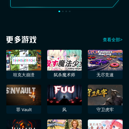
查看全部>
坦克大崩溃
弑杀魔术师
无尽竞速
罪 Vault
风
守卫虎牢