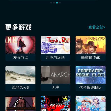
查看全部>
湮灭节点
坦克与滚动
蜂蜜罐谍战
战地风云3
无序
代号叛逆舰队