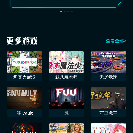
查看全部>
坦克大崩溃
弑杀魔术师
无尽竞速
罪 Vault
风
守卫虎牢