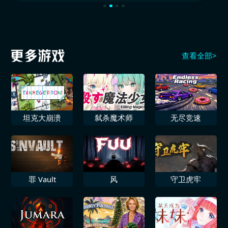
查看全部>
坦克大崩溃
弑杀魔术师
无尽竞速
罪 Vault
风
守卫虎牢