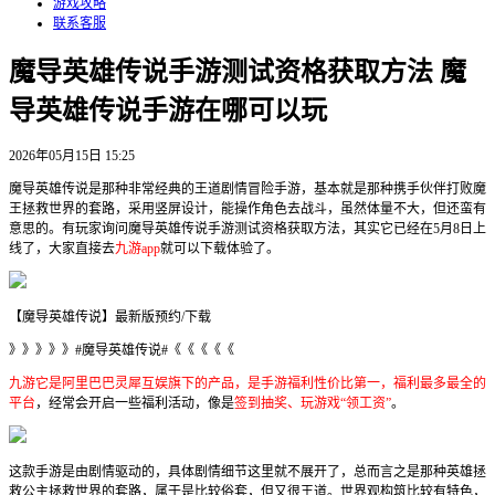
游戏攻略
联系客服
魔导英雄传说手游测试资格获取方法 魔
导英雄传说手游在哪可以玩
2026年05月15日 15:25
魔导英雄传说是那种非常经典的王道剧情冒险手游，基本就是那种携手伙伴打败魔
王拯救世界的套路，采用竖屏设计，能操作角色去战斗，虽然体量不大，但还蛮有
意思的。有玩家询问魔导英雄传说手游测试资格获取方法，其实它已经在5月8日上
线了，大家直接去
九游app
就可以下载体验了。
【魔导英雄传说】最新版预约/下载
》》》》》#魔导英雄传说#《《《《《
九游它是阿里巴巴灵犀互娱旗下的产品，是手游福利性价比第一，福利最多最全的
平台
，经常会开启一些福利活动，像是
签到抽奖、玩游戏“领工资”
。
这款手游是由剧情驱动的，具体剧情细节这里就不展开了，总而言之是那种英雄拯
救公主拯救世界的套路，属于是比较俗套，但又很王道。世界观构筑比较有特色，