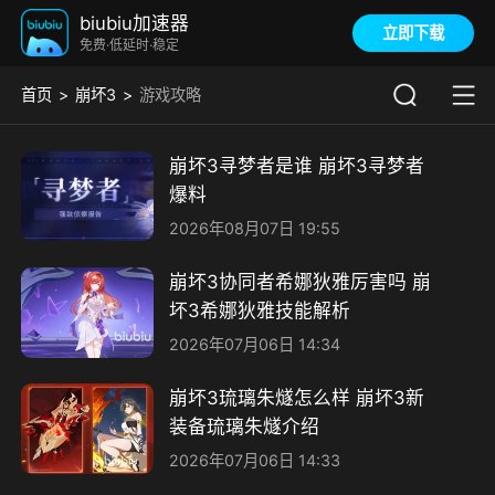
biubiu加速器
立即下载
免费·低延时·稳定
首页
崩坏3
游戏攻略
崩坏3寻梦者是谁 崩坏3寻梦者
爆料
2026年08月07日 19:55
崩坏3协同者希娜狄雅厉害吗 崩
坏3希娜狄雅​技能解析
2026年07月06日 14:34
崩坏3琉璃朱燧怎么样 崩坏3新
装备琉璃朱燧介绍
2026年07月06日 14:33