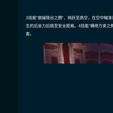
3技能“崩摧陵谷之腾”，她跃至高空，在空中瞄
生的后坐力后跳至安全距离。4技能“横绝万类之
害。