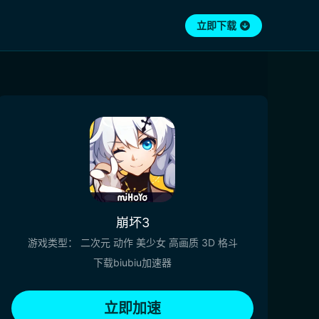
立即下载
崩坏3
游戏类型：
二次元
动作
美少女
高画质
3D
格斗
下载biubiu加速器
立即加速