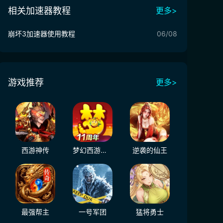
相关加速器教程
更多>
崩坏3加速器使用教程
06/08
游戏推荐
更多>
西游神传
梦幻西游（大陆服）
逆袭的仙王
最强帮主
一号军团
猛将勇士