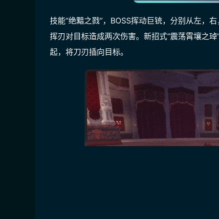
技能“绝黯之戮”，BOSS挥动巨铳，分别从左
挥刃对目标造成两次伤害。新招式“震荡霄壤之琸
起，将刀刃插向目标。