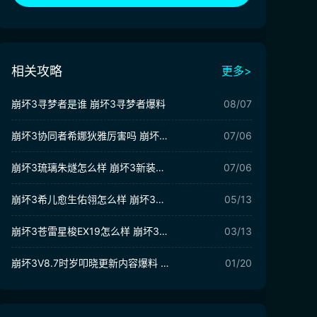
相关攻略
更多>
崩坏3寻梦者是谁 崩坏3寻梦者爆料
08/07
崩坏3协同者希娜狄雅厉害吗 崩坏3希娜狄雅​技能解析
07/06
崩坏3琉璃朱燧怎么样 崩坏3新装备琉璃朱燧介绍
07/06
崩坏3希儿愈生佑翎怎么样 崩坏3希儿愈生佑翎介绍
05/13
崩坏3苍雷星梭EX19怎么样 崩坏3苍雷星梭EX19强度分析
03/13
崩坏3V8.7时岁叩晓更新内容爆料 崩坏3V8.7版本活动介绍
01/20