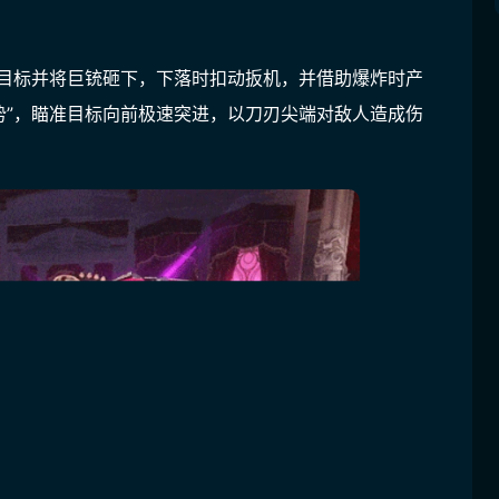
准目标并将巨铳砸下，下落时扣动扳机，并借助爆炸时产
势”，瞄准目标向前极速突进，以刀刃尖端对敌人造成伤