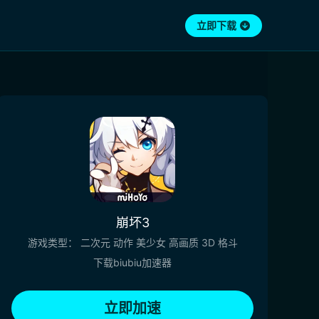
立即下载
崩坏3
游戏类型：
二次元
动作
美少女
高画质
3D
格斗
下载biubiu加速器
立即加速