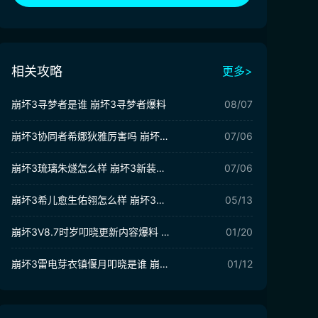
相关攻略
更多>
崩坏3寻梦者是谁 崩坏3寻梦者爆料
08/07
崩坏3协同者希娜狄雅厉害吗 崩坏3希娜狄雅​技能解析
07/06
崩坏3琉璃朱燧怎么样 崩坏3新装备琉璃朱燧介绍
07/06
崩坏3希儿愈生佑翎怎么样 崩坏3希儿愈生佑翎介绍
05/13
崩坏3V8.7时岁叩晓更新内容爆料 崩坏3V8.7版本活动介绍
01/20
崩坏3雷电芽衣镇偃月叩晓是谁 崩坏3雷电芽衣镇偃月叩晓爆料
01/12