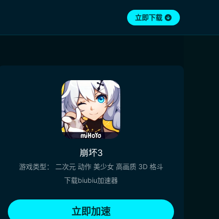
立即下载
崩坏3
游戏类型：
二次元
动作
美少女
高画质
3D
格斗
下载biubiu加速器
立即加速