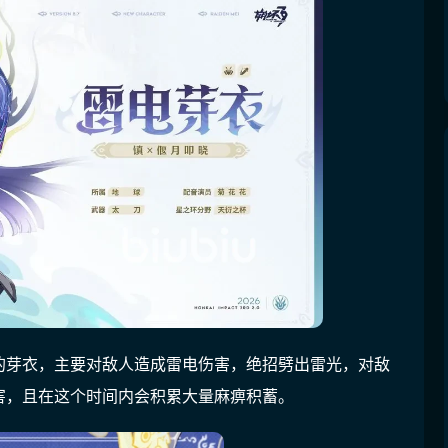
的芽衣，主要对敌人造成雷电伤害，绝招劈出雷光，对敌
害，且在这个时间内会积累大量麻痹积蓄。