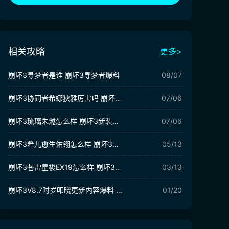
相关攻略
更多>
崩坏3寻梦者是谁 崩坏3寻梦者爆料
08/07
崩坏3协同者希娜狄雅厉害吗 崩坏3希娜狄雅​技能解析
07/06
崩坏3琉璃朱燧怎么样 崩坏3新装备琉璃朱燧介绍
07/06
崩坏3希儿愈生佑翎怎么样 崩坏3希儿愈生佑翎介绍
05/13
崩坏3苍雷星梭EX19怎么样 崩坏3苍雷星梭EX19强度分析
03/13
崩坏3V8.7时岁叩晓更新内容爆料 崩坏3V8.7版本活动介绍
01/20