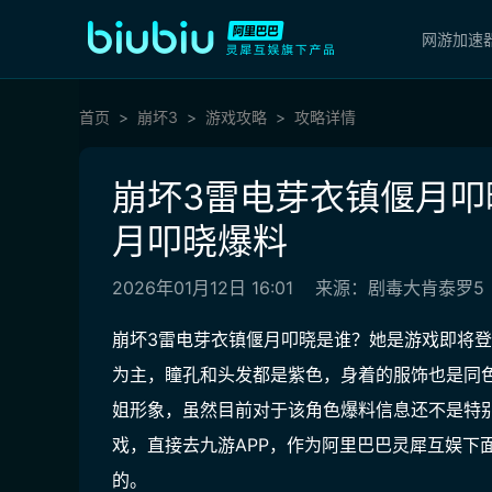
网游加速
首页
崩坏3
游戏攻略
攻略详情
崩坏3雷电芽衣镇偃月叩
月叩晓爆料
2026年01月12日 16:01
来源：剧毒大肯泰罗5
崩坏3雷电芽衣镇偃月叩晓是谁？她是游戏即将
为主，瞳孔和头发都是紫色，身着的服饰也是同
姐形象，虽然目前对于该角色爆料信息还不是特
戏，直接去
九游APP
，作为
阿里巴巴灵犀互娱下
的
。