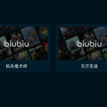
弑杀魔术师
无尽竞速