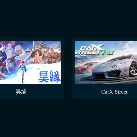
昊缘
CarX Street