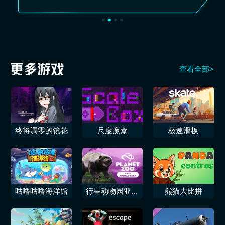
查看全部>
终将凋零的镜花
尺度魔盒
极速滑板
咕噜咕噜海洋馆
行星动物园亚洲
熊猫大比拼
动物包